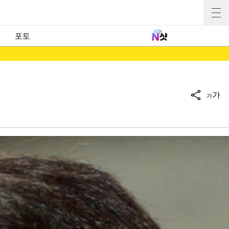
포토
가
가