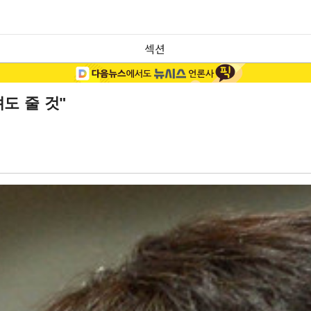
섹션
려도 줄 것"