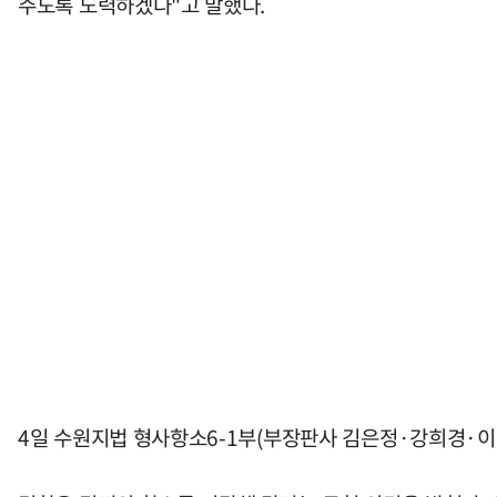
주도록 노력하겠다"고 말했다.
4일 수원지법 형사항소6-1부(부장판사 김은정·강희경·이