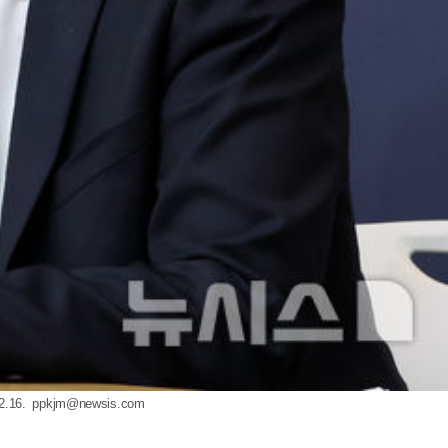
.16.
ppkjm@newsis.com