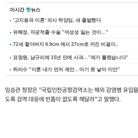
이시간
핫
뉴스
'고지용과 이혼' 의사 허양임, 새 출발했다
유혜정, 자궁적출 수술 "여성성 잃는 것이…"
표창원, 남규리에 15년 만에 사과…"제가 틀렸습니다"
하리수 "이혼 내가 먼저 제안…아기 못 낳아 미안"
임승관 청장은 "국립인천공항검역소는 해외 감염병 유입을 
도록 검역 대응에 빈틈이 없도록 해달라"고 말했다.