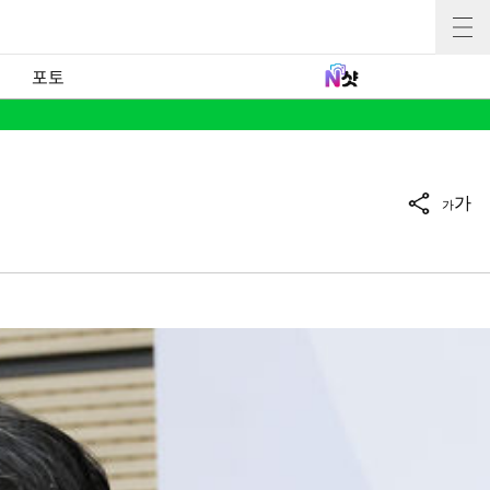
포토
가
가