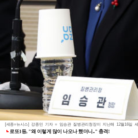
[세종=뉴시스] 강종민 기자 = 임승관 질병관리청장이 지난해 12월16일 세종