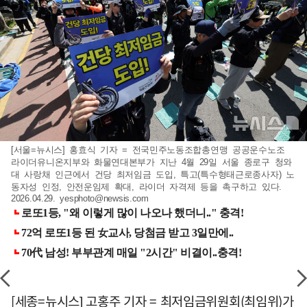
[서울=뉴시스] 홍효식 기자 = 전국민주노동조합총연맹 공공운수노조
라이더유니온지부와 화물연대본부가 지난 4월 29일 서울 종로구 청와
대 사랑채 인근에서 건당 최저임금 도입, 특고(특수형태근로종사자) 노
동자성 인정, 안전운임제 확대, 라이더 자격제 등을 촉구하고 있다.
2026.04.29.
yesphoto@newsis.com
[세종=뉴시스] 고홍주 기자 = 최저임금위원회(최임위)가