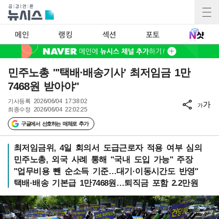
메인
랭킹
섹션
포토
민주노총 "'택배·배송기사' 최저임금 1만
7468원 받아야"
기사등록
2026/06/04 17:38:02
가
가
최종수정
2026/06/04 22:02:25
구글에서 선호하는 매체로 추가
최저임금위, 4일 회의서 도급근로자 적용 여부 심의
민주노총, 외국 사례 통해 "국내 도입 가능" 주장
"업무비용 뺀 순소득 기준…대기·이동시간도 반영"
택배·배송 기본급 1만7468원…퇴직금 포함 2.2만원