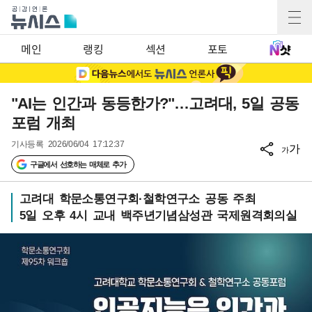
메인
랭킹
섹션
포토
"AI는 인간과 동등한가?"…고려대, 5일 공동
포럼 개최
기사등록
2026/06/04 17:12:37
가
가
구글에서 선호하는 매체로 추가
고려대 학문소통연구회·철학연구소 공동 주최
5일 오후 4시 교내 백주년기념삼성관 국제원격회의실