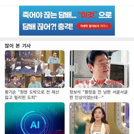
많이 본 기사
황기순 "원정 도박으로 전 재산
정보석 "황정음 전 남편 서글서글
잃고 필리핀 도피"
한 인상이었는데…"