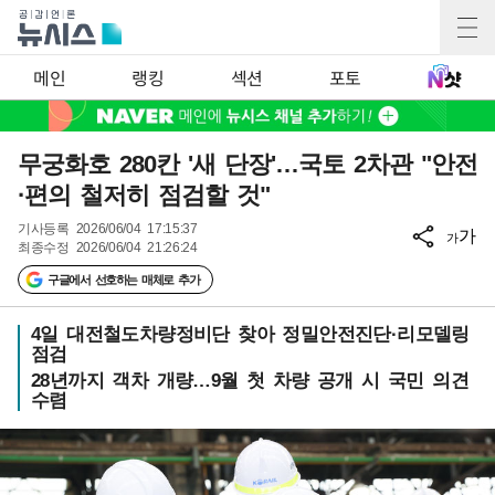
메인
랭킹
섹션
포토
무궁화호 280칸 '새 단장'…국토 2차관 "안전
·편의 철저히 점검할 것"
기사등록
2026/06/04 17:15:37
가
가
최종수정
2026/06/04 21:26:24
구글에서 선호하는 매체로 추가
4일 대전철도차량정비단 찾아 정밀안전진단·리모델링
점검
28년까지 객차 개량…9월 첫 차량 공개 시 국민 의견
수렴