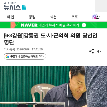
메인
랭킹
섹션
포토
[6·3강원]강릉권 도·시·군의회 의원 당선인
명단
기사등록
2026/06/04 17:41:50
가
가
구글에서 선호하는 매체로 추가