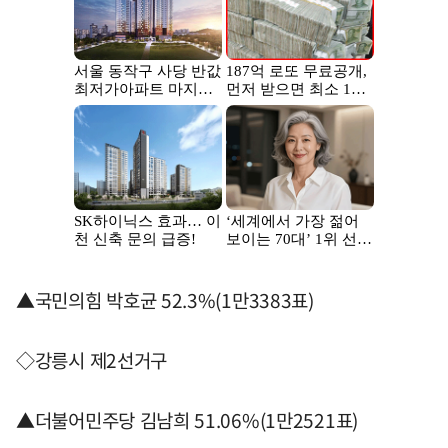
▲국민의힘 박호균 52.3%(1만3383표)
◇강릉시 제2선거구
▲더불어민주당 김남희 51.06%(1만2521표)