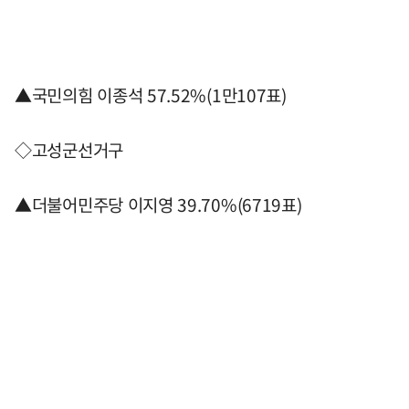
▲국민의힘 이종석 57.52%(1만107표)
◇고성군선거구
▲더불어민주당 이지영 39.70%(6719표)