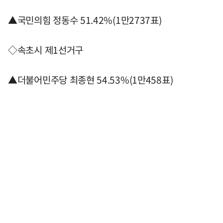
▲국민의힘 정동수 51.42%(1만2737표)
◇속초시 제1선거구
▲더불어민주당 최종현 54.53%(1만458표)