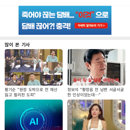
많이 본 기사
황기순 "원정 도박으로 전 재산
정보석 "황정음 전 남편 서글서글
잃고 필리핀 도피"
한 인상이었는데…"