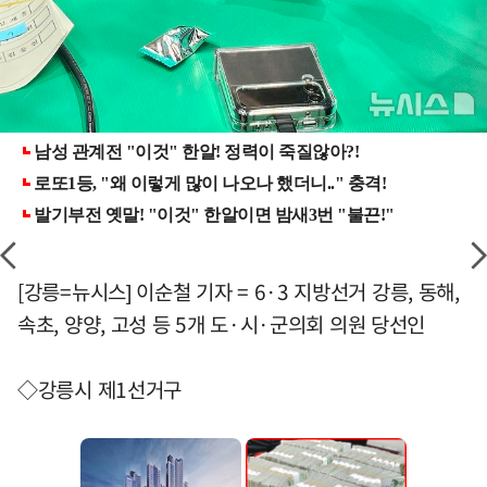
[강릉=뉴시스] 이순철 기자 = 6·3 지방선거 강릉, 동해,
속초, 양양, 고성 등 5개 도·시·군의회 의원 당선인
◇강릉시 제1선거구