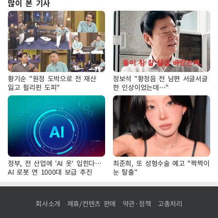
많이 본 기사
황기순 "원정 도박으로 전 재산
정보석 "황정음 전 남편 서글서글
잃고 필리핀 도피"
한 인상이었는데…"
정부, 전 산업에 'AI 옷' 입힌다…
최준희, 또 성형수술 예고 "짝짝이
AI 로봇 연 1000대 보급 추진
눈 탈출"
회사소개
제휴/컨텐츠 판매
약관·정책
고충처리