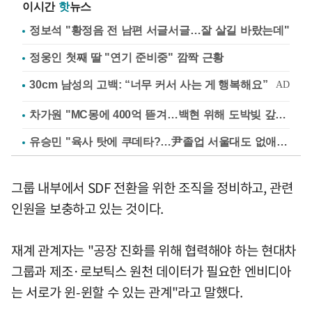
이시간
핫
뉴스
정보석 "황정음 전 남편 서글서글…잘 살길 바랐는데"
정웅인 첫째 딸 "연기 준비중" 깜짝 근황
차가원 "MC몽에 400억 뜯겨…백현 위해 도박빚 갚아줘"
유승민 "육사 탓에 쿠데타?…尹졸업 서울대도 없애나"
그룹 내부에서 SDF 전환을 위한 조직을 정비하고, 관련
인원을 보충하고 있는 것이다.
재계 관계자는 "공장 진화를 위해 협력해야 하는 현대차
그룹과 제조·로보틱스 원천 데이터가 필요한 엔비디아
는 서로가 윈-윈할 수 있는 관계"라고 말했다.