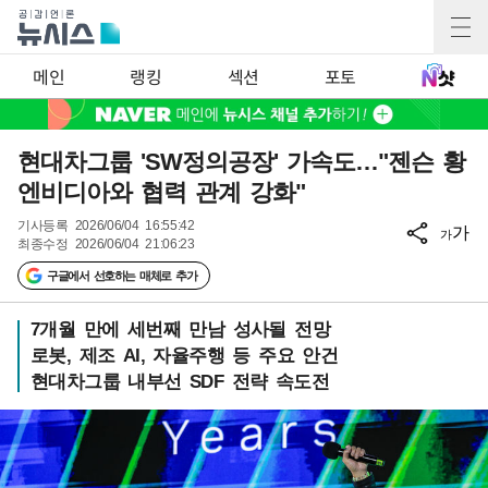
메인
랭킹
섹션
포토
현대차그룹 'SW정의공장' 가속도…"젠슨 황
엔비디아와 협력 관계 강화"
기사등록
2026/06/04 16:55:42
가
가
최종수정
2026/06/04 21:06:23
구글에서 선호하는 매체로 추가
7개월 만에 세번째 만남 성사될 전망
로봇, 제조 AI, 자율주행 등 주요 안건
현대차그룹 내부선 SDF 전략 속도전