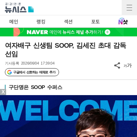
메인
랭킹
섹션
포토
여자배구 신생팀 SOOP, 김세진 초대 감독
선임
기사등록
2026/06/04 17:39:04
가
가
구글에서 선호하는 매체로 추가
구단명은 SOOP 수퍼스
X