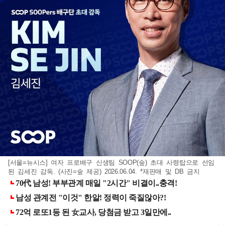
[서울=뉴시스] 여자 프로배구 신생팀 SOOP(숲) 초대 사령탑으로 선임
된 김세진 감독. (사진=숲 제공) 2026.06.04. *재판매 및 DB 금지