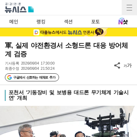
메인
랭킹
섹션
포토
軍, 실제 야전환경서 소형드론 대응 방어체
계 검증
기사등록
2026/06/04 17:30:00
가
가
최종수정
2026/06/04 21:50:24
구글에서 선호하는 매체로 추가
포천서 '기동장비 및 보병용 대드론 무기체계 기술시
연' 개최