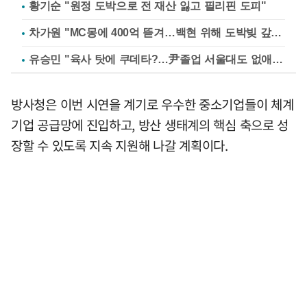
황기순 "원정 도박으로 전 재산 잃고 필리핀 도피"
차가원 "MC몽에 400억 뜯겨…백현 위해 도박빚 갚아줘"
유승민 "육사 탓에 쿠데타?…尹졸업 서울대도 없애나"
방사청은 이번 시연을 계기로 우수한 중소기업들이 체계
기업 공급망에 진입하고, 방산 생태계의 핵심 축으로 성
장할 수 있도록 지속 지원해 나갈 계획이다.