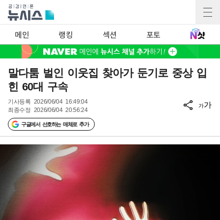
메인
랭킹
섹션
포토
말다툼 벌인 이웃집 찾아가 둔기로 중상 입
힌 60대 구속
기사등록
2026/06/04 16:49:04
가
가
최종수정
2026/06/04 20:56:24
구글에서 선호하는 매체로 추가