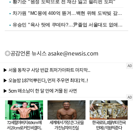
황기순 "원정 도박으로 전 재산 잃고 필리핀 도피"
차가원 "MC몽에 400억 뜯겨…백현 위해 도박빚 갚아줘"
유승민 "육사 탓에 쿠데타?…尹졸업 서울대도 없애나"
◎공감언론 뉴시스
asake@newsis.com