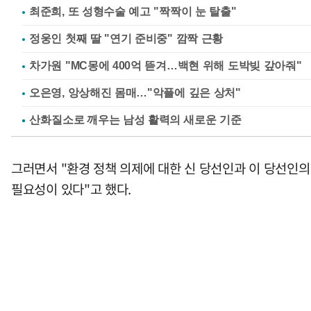
최준희, 또 성형수술 예고 "짝짝이 눈 탈출"
정웅인 첫째 딸 "연기 준비중" 깜짝 근황
차가원 "MC몽에 400억 뜯겨…백현 위해 도박빚 갚아줘"
오은영, 앙상해진 몸매…"악플에 깊은 상처"
그러면서 "환경 정책 의제에 대한 신 당선인과 이 당선인의
필요성이 있다"고 했다.