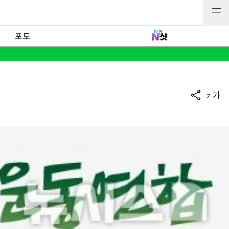
포토
가
가