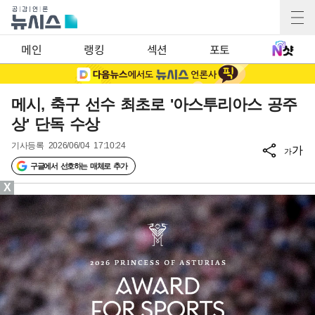
메인
랭킹
섹션
포토
메시, 축구 선수 최초로 '아스투리아스 공주
상' 단독 수상
기사등록
2026/06/04 17:10:24
가
가
구글에서 선호하는 매체로 추가
X