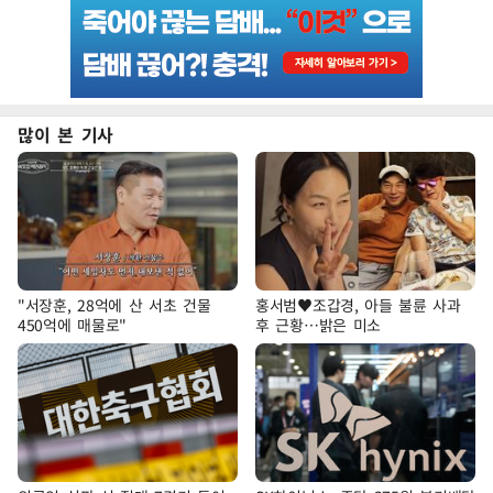
많이 본 기사
"서장훈, 28억에 산 서초 건물
홍서범♥조갑경, 아들 불륜 사과
450억에 매물로"
후 근황…밝은 미소