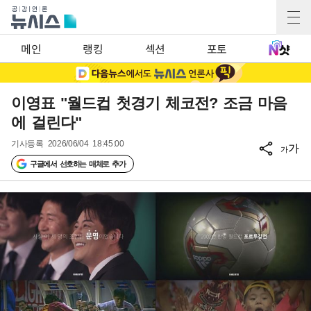
메인
랭킹
섹션
포토
이영표 "월드컵 첫경기 체코전? 조금 마음
에 걸린다"
기사등록
2026/06/04 18:45:00
가
가
구글에서 선호하는 매체로 추가