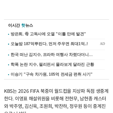
이시간
핫
뉴스
방은희, 母 고독사에 오열 "이틀 만에 발견"
한국 떠난 김지수, 프라하 여행사 차렸다더니…
학폭 논란 지수, 필리핀서 몰라보게 달라진 근황
이승기 "구속 차가원, 105억 전세금 편취 사기"
KBS는 2026 FIFA 북중미 월드컵을 지상파 독점 생중계
한다. 이영표 해설위원을 비롯해 전현무, 남현종 캐스터
와 박주영, 김신욱, 조원희, 박찬하, 정우원 등이 중계진