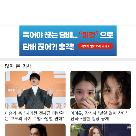
많이 본 기사
이승기 측 "차가원 전세금 미반환
아이유, 장기하 '별일 없이 산다'
은 고도의 사기 수법…엄벌 원해"
선곡…쿨한 일상 공개