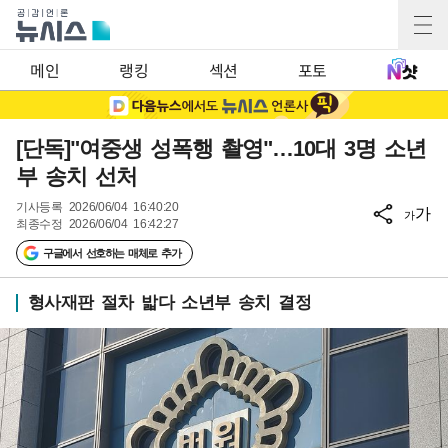
메인
랭킹
섹션
포토
[단독]"여중생 성폭행 촬영"…10대 3명 소년
부 송치 선처
기사등록
2026/06/04 16:40:20
가
가
최종수정
2026/06/04 16:42:27
구글에서 선호하는 매체로 추가
형사재판 절차 밟다 소년부 송치 결정