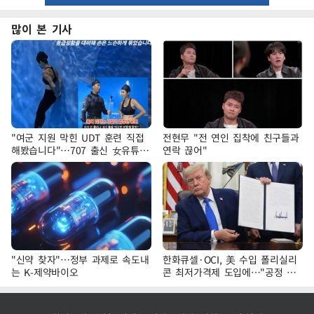
많이 본 기사
"여군 지원 막힌 UDT 훈련 직접
전현무 "전 연인 집착에 친구들과
해봤습니다"…707 출신 女유튜버
연락 끊어"
'완벽 소화'
"신약 찾자"…정부 과제로 속도내
한화큐셀·OCI, 美 수입 폴리실리
는 K-제약바이오
콘 최저가격제 도입에…"공정 경
쟁·수익성 개선 환영"