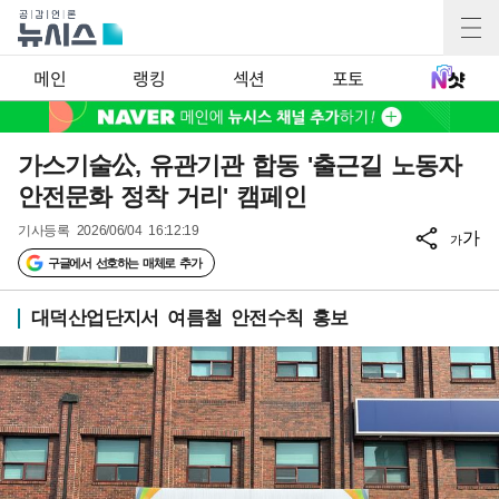
메인
랭킹
섹션
포토
가스기술公, 유관기관 합동 '출근길 노동자
안전문화 정착 거리' 캠페인
기사등록
2026/06/04 16:12:19
가
가
구글에서 선호하는 매체로 추가
대덕산업단지서 여름철 안전수칙 홍보