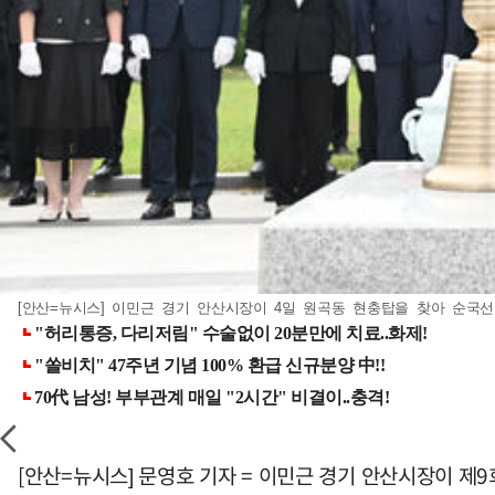
[안산=뉴시스] 이민근 경기 안산시장이 4일 원곡동 현충탑을 찾아 순국선열 및
[안산=뉴시스] 문영호 기자 = 이민근 경기 안산시장이 제