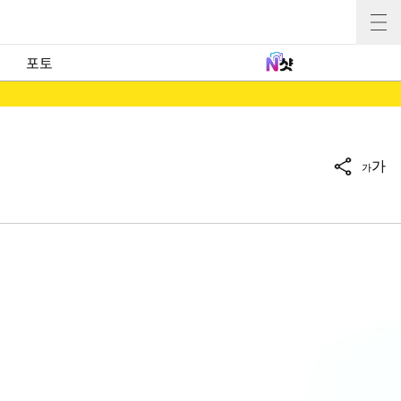
포토
가
가