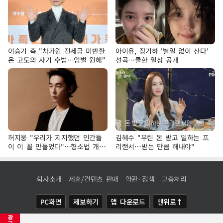
이승기 측 "차가원 전세금 미반환
아이유, 장기하 '별일 없이 산다'
은 고도의 사기 수법…엄벌 원해"
선곡…쿨한 일상 공개
허지웅 "우리가 지지했던 인간들
김혜수 "우린 돈 받고 일하는 프
이 이 꼴 만들었다"…형소법 개정
리랜서…받는 만큼 해내야"
에 격한 반응
회사소개
제휴/컨텐츠 판매
약관·정책
고충처리
PC화면
제보하기
앱 다운로드
맨위로↑
광
COPYRIGHTⓒ
NEWSIS
ALL RIGHTS RESERVED.