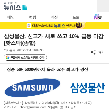
메인
랭킹
섹션
포토
삼성물산, 신고가 새로 쓰고 10% 급등 마감
[핫스탁](종합)
기사등록
2026/06/04 16:04:35
가
가
구글에서 선호하는 매체로 추가
장중 56만5000원까지 올라 52주 최고가 경신
[서울=뉴시스] 삼성물산 기업이미지(CI). (사진=삼성물산 제공)
2026.1.28.
photo@newsis.com
*재판매 및 DB 금지