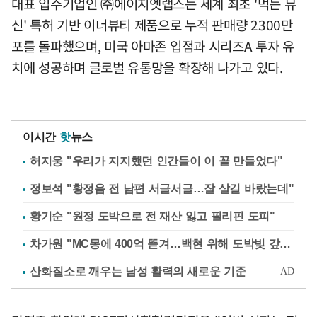
대표 입주기업인 ㈜에이지엣랩스는 세계 최초 '먹는 뮤
신' 특허 기반 이너뷰티 제품으로 누적 판매량 2300만
포를 돌파했으며, 미국 아마존 입점과 시리즈A 투자 유
치에 성공하며 글로벌 유통망을 확장해 나가고 있다.
이시간
핫
뉴스
허지웅 "우리가 지지했던 인간들이 이 꼴 만들었다"
정보석 "황정음 전 남편 서글서글…잘 살길 바랐는데"
황기순 "원정 도박으로 전 재산 잃고 필리핀 도피"
차가원 "MC몽에 400억 뜯겨…백현 위해 도박빚 갚아줘"