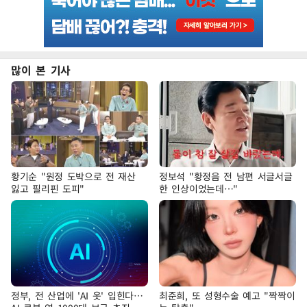
많이 본 기사
황기순 "원정 도박으로 전 재산
정보석 "황정음 전 남편 서글서글
잃고 필리핀 도피"
한 인상이었는데…"
정부, 전 산업에 'AI 옷' 입힌다…
최준희, 또 성형수술 예고 "짝짝이