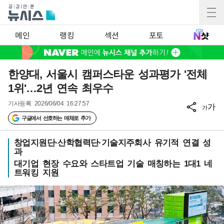
메인
랭킹
섹션
포토
한양대, 서울시 캠퍼스타운 성과평가 '전체
1위'…2년 연속 최우수
기사등록
2026/06/04 16:27:57
가
가
구글에서 선호하는 매체로 추가
창업지원단·산학협력단·기술지주회사 유기적 연결 성
과
대기업 현장 수요와 스타트업 기술 매칭하는 1대1 네
트워킹 지원