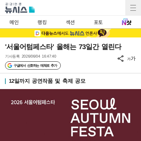
메인
랭킹
섹션
포토
'서울어텀페스타' 올해는 73일간 열린다
기사등록
2026/06/04 16:47:40
가
가
구글에서 선호하는 매체로 추가
12일까지 공연작품 및 축제 공모