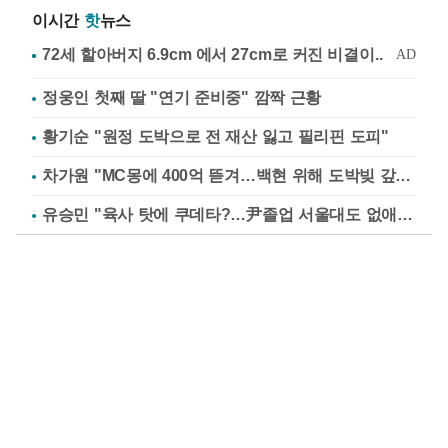
이시간
핫
뉴스
정웅인 첫째 딸 "연기 준비중" 깜짝 근황
황기순 "원정 도박으로 전 재산 잃고 필리핀 도피"
차가원 "MC몽에 400억 뜯겨…백현 위해 도박빚 갚아줘"
유승민 "육사 탓에 쿠데타?…尹졸업 서울대도 없애나"