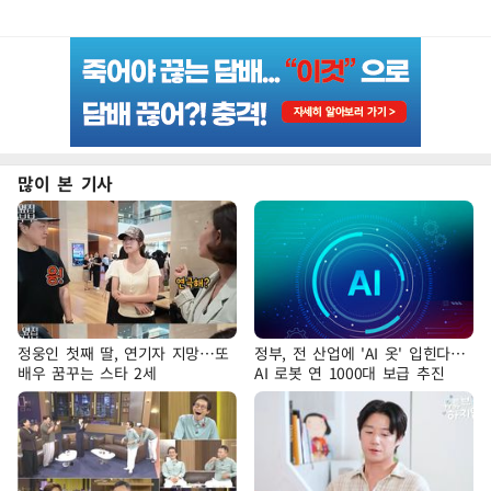
많이 본 기사
정웅인 첫째 딸, 연기자 지망…또
정부, 전 산업에 'AI 옷' 입힌다…
배우 꿈꾸는 스타 2세
AI 로봇 연 1000대 보급 추진