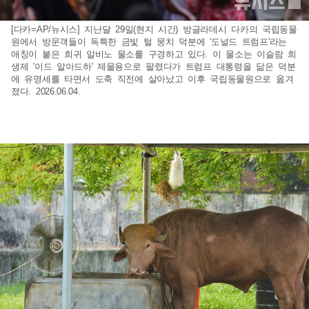
[다카=AP/뉴시스] 지난달 29일(현지 시간) 방글라데시 다카의 국립동물
원에서 방문객들이 독특한 금빛 털 뭉치 덕분에 '도널드 트럼프'라는
애칭이 붙은 희귀 알비노 물소를 구경하고 있다. 이 물소는 이슬람 희
생제 '이드 알아드하' 제물용으로 팔렸다가 트럼프 대통령을 닮은 덕분
에 유명세를 타면서 도축 직전에 살아났고 이후 국립동물원으로 옮겨
졌다. 2026.06.04.