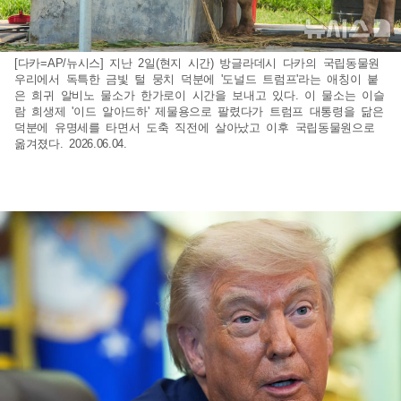
[다카=AP/뉴시스] 지난 2일(현지 시간) 방글라데시 다카의 국립동물원
우리에서 독특한 금빛 털 뭉치 덕분에 '도널드 트럼프'라는 애칭이 붙
은 희귀 알비노 물소가 한가로이 시간을 보내고 있다. 이 물소는 이슬
람 희생제 '이드 알아드하' 제물용으로 팔렸다가 트럼프 대통령을 닮은
덕분에 유명세를 타면서 도축 직전에 살아났고 이후 국립동물원으로
옮겨졌다. 2026.06.04.