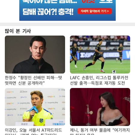
많이 본 기사
한정수 "황정민 선배만 피해…떳
LAFC 손흥민, 리그스컵 톨루카전
떳하면 신분 공개하라"
선발 출격…득점포 재가동 도전
이강인, 오늘 서울서 AT마드리드
제니, 동거 여부 물음에 "여기까지