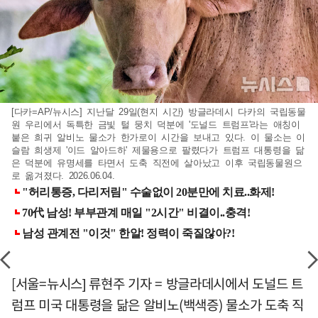
[다카=AP/뉴시스] 지난달 29일(현지 시간) 방글라데시 다카의 국립동물
원 우리에서 독특한 금빛 털 뭉치 덕분에 '도널드 트럼프'라는 애칭이
붙은 희귀 알비노 물소가 한가로이 시간을 보내고 있다. 이 물소는 이
슬람 희생제 '이드 알아드하' 제물용으로 팔렸다가 트럼프 대통령을 닮
은 덕분에 유명세를 타면서 도축 직전에 살아났고 이후 국립동물원으
로 옮겨졌다. 2026.06.04.
[서울=뉴시스] 류현주 기자 = 방글라데시에서 도널드 트
럼프 미국 대통령을 닮은 알비노(백색증) 물소가 도축 직