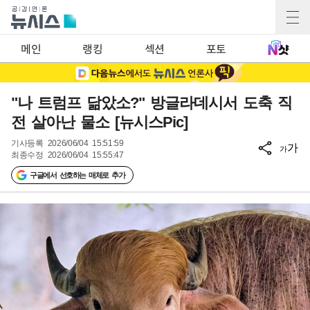
메인
랭킹
섹션
포토
"나 트럼프 닮았소?" 방글라데시서 도축 직
전 살아난 물소 [뉴시스Pic]
기사등록
2026/06/04 15:51:59
가
가
최종수정
2026/06/04 15:55:47
구글에서 선호하는 매체로 추가