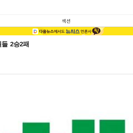
섹션
들 2승2패