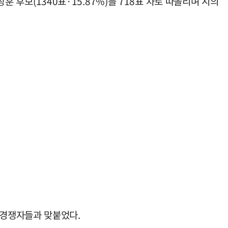
훈 후보(1340표·15.87%)를 718표 차로 따돌리며 시의
 경쟁자들과 맞붙었다.