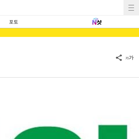
포토
가
가