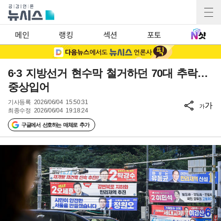
메인
랭킹
섹션
포토
6·3 지방선거 현수막 철거하던 70대 추락…
중상입어
기사등록
2026/06/04 15:50:31
가
가
최종수정
2026/06/04 19:18:24
구글에서 선호하는 매체로 추가