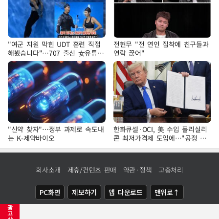
"여군 지원 막힌 UDT 훈련 직접
전현무 "전 연인 집착에 친구들과
해봤습니다"…707 출신 女유튜버
연락 끊어"
'완벽 소화'
"신약 찾자"…정부 과제로 속도내
한화큐셀·OCI, 美 수입 폴리실리
는 K-제약바이오
콘 최저가격제 도입에…"공정 경
쟁·수익성 개선 환영"
회사소개
제휴/컨텐츠 판매
약관·정책
고충처리
PC화면
제보하기
앱 다운로드
맨위로↑
광
COPYRIGHTⓒ
NEWSIS
ALL RIGHTS RESERVED.
고