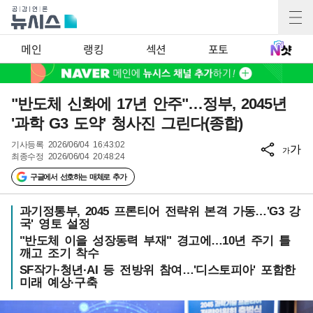
메인
랭킹
섹션
포토
"반도체 신화에 17년 안주"…정부, 2045년
'과학 G3 도약' 청사진 그린다(종합)
기사등록
2026/06/04 16:43:02
가
가
최종수정
2026/06/04 20:48:24
구글에서 선호하는 매체로 추가
과기정통부, 2045 프론티어 전략위 본격 가동…'G3 강
국' 영토 설정
"반도체 이을 성장동력 부재" 경고에…10년 주기 틀
깨고 조기 착수
SF작가·청년·AI 등 전방위 참여…'디스토피아' 포함한
미래 예상·구축