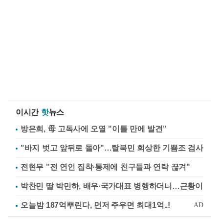
이시간
핫
뉴스
방은희, 母 고독사에 오열 "이틀 만에 발견"
"바지 벗고 앞뒤로 돌아"…탈북민 회상한 기쁨조 검사
전현무 "전 연인 집착·통제에 친구들과 연락 끊겨"
박찬민 딸 박민하, 배우·국가대표 병행하더니…근황이