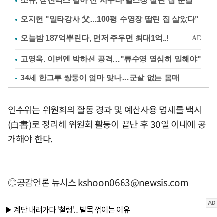
소유, 삼전닉스 팔아 산 사우나·헬스장 딸린 집 눈길
오지헌 "일타강사 父…100평 수영장 딸린 집 살았다"
고영욱, 이번엔 박하선 공격…"류수영 열심히 일해야"
34세 한그루 쌍둥이 엄마 맞나…군살 없는 몸매
인수위는 위원회의 활동 경과 및 예산사용 명세를 백서
(白書)로 정리해 위원회 활동이 끝난 후 30일 이내에 공
개해야 한다.
◎공감언론 뉴시스
kshoon0663@newsis.com