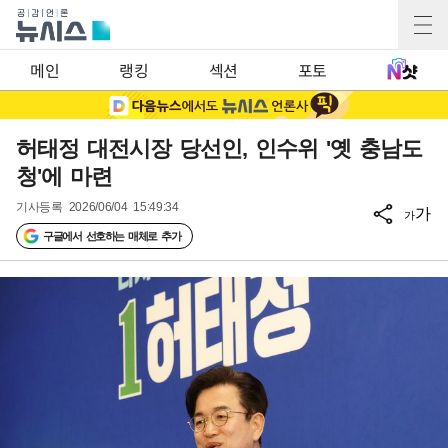
메인
랭킹
섹션
포토
허태정 대전시장 당선인, 인수위 '옛 충남도
청'에 마련
기사등록
2026/06/04 15:49:34
가
가
구글에서 선호하는 매체로 추가