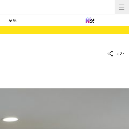
포토
가
가