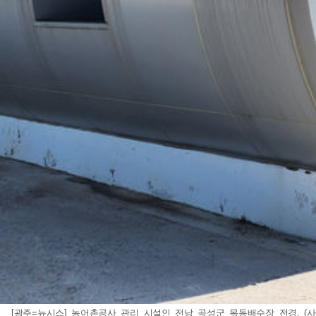
[광주=뉴시스] 농어촌공사 관리 시설인 전남 곡성군 목동배수장 전경. (사진=