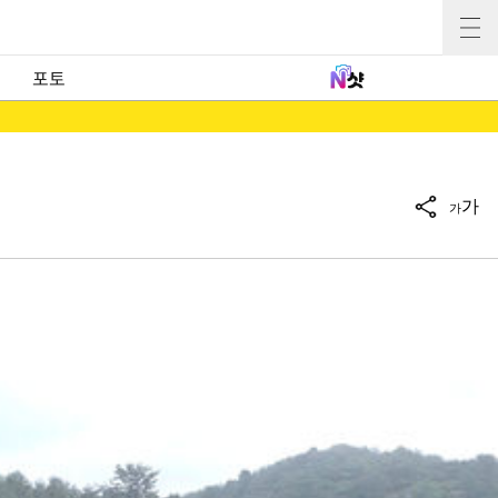
포토
가
가