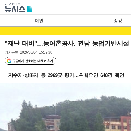
메인
랭킹
"재난 대비"…농어촌공사, 전남 농업기반시설
기사등록
2026/06/04 15:39:30
구글에서 선호하는 매체로 추가
저수지·방조제 등 2969곳 평가…위험요인 648건 확인