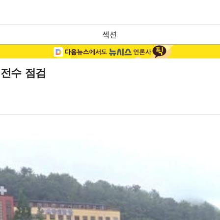
섹션
 전수 점검