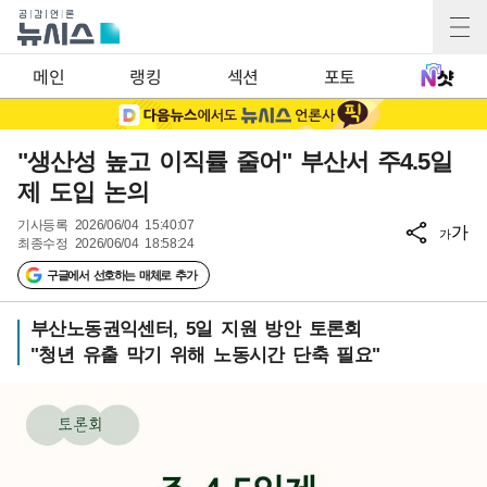
메인
랭킹
섹션
포토
"생산성 높고 이직률 줄어" 부산서 주4.5일
제 도입 논의
기사등록
2026/06/04 15:40:07
가
가
최종수정
2026/06/04 18:58:24
구글에서 선호하는 매체로 추가
부산노동권익센터, 5일 지원 방안 토론회
"청년 유출 막기 위해 노동시간 단축 필요"