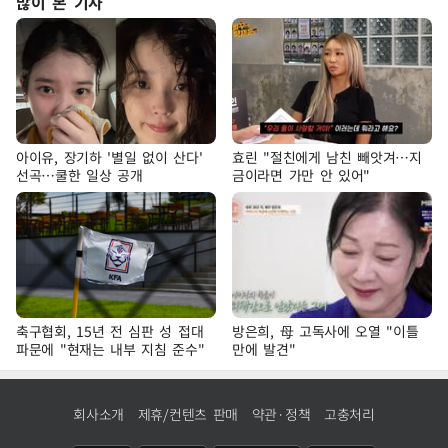
많이 본 기사
아이유, 장기하 '별일 없이 산다'
효린 "절친에게 남친 빼앗겨…지
선곡…쿨한 일상 공개
금이라면 가만 안 있어"
축구협회, 15년 전 심판 성 접대
방은희, 母 고독사에 오열 "이틀
파문에 "현재는 내부 지침 준수"
만에 발견"
회사소개
제휴/컨텐츠 판매
약관·정책
고충처리