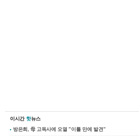
이시간
핫
뉴스
방은희, 母 고독사에 오열 "이틀 만에 발견"