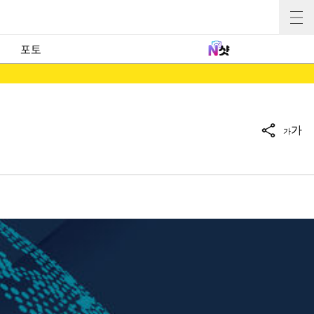
포토
가
가