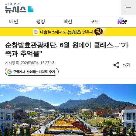
메인
랭킹
섹션
포토
순창발효관광재단, 6월 원데이 클래스…"가
족과 추억을"
기사등록
2026/06/04 15:27:13
가
가
구글에서 선호하는 매체로 추가