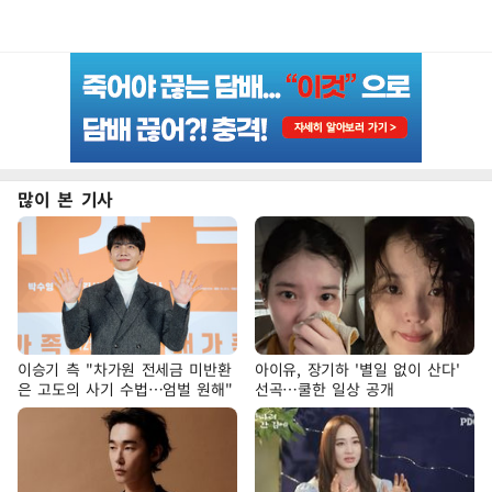
많이 본 기사
이승기 측 "차가원 전세금 미반환
아이유, 장기하 '별일 없이 산다'
은 고도의 사기 수법…엄벌 원해"
선곡…쿨한 일상 공개