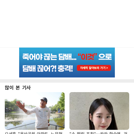
많이 본 기사
오세훈 "용산공원 아파트, 노무현
"손 떨림 포착"…카라 한승연, 건