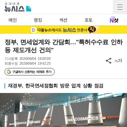
메인
랭킹
섹션
포토
정부, 면세업계와 간담회…"특허수수료 인하
등 제도개선 건의"
기사등록
2026/06/04 16:00:00
가
가
최종수정
2026/06/04 19:42:25
구글에서 선호하는 매체로 추가
재경부, 한국면세점협회 방문 업계 상황 점검