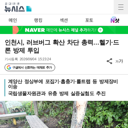
메인
랭킹
섹션
포토
인천시, 러브버그 확산 차단 총력…헬기·드
론 방제 투입
기사등록
2026/06/04 15:23:24
가
가
구글에서 선호하는 매체로 추가
계양산 정상부에 포집기·흡충기·롤트랩 등 방제장비
이송
국립생물자원관과 유충 방제 실증실험도 추진