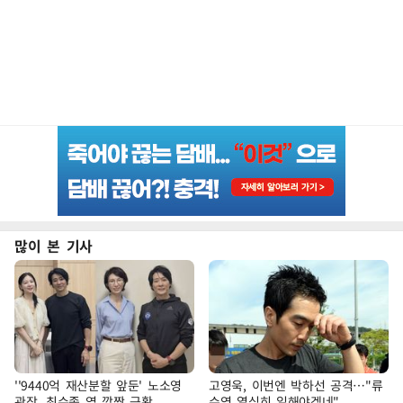
많이 본 기사
''9440억 재산분할 앞둔' 노소영
고영욱, 이번엔 박하선 공격…"류
관장, 최수종 옆 깜짝 근황
수영 열심히 일해야겠네"