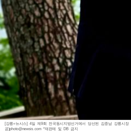
[강릉=뉴시스] 4일 제9회 전국동시지방선거에서 당선된 김중남 강릉시장
공)
photo@newsis.com
*재판매 및 DB 금지