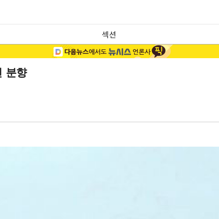
섹션
헌 분향