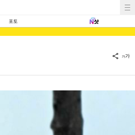
포토
가
가