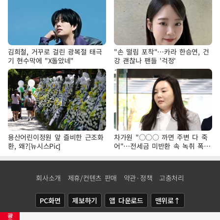
김희철, 거꾸로 걸린 광복절 태극
"손 떨림 포착"…카라 한승연, 건
기 현수막에 "X돌았네"
강 괜찮나 팬들 '걱정'
용산어린이정원 앞 즐비한 근조화
차가원 "○○○ 까면 주변 다 죽
환, 왜?[뉴시스Pic]
어"…전세금 미반환 속 녹취 폭로
파장
회사소개
제휴/컨텐츠 판매
약관·정책
고충처리
PC화면
제보하기
앱 다운로드
맨위로↑
광