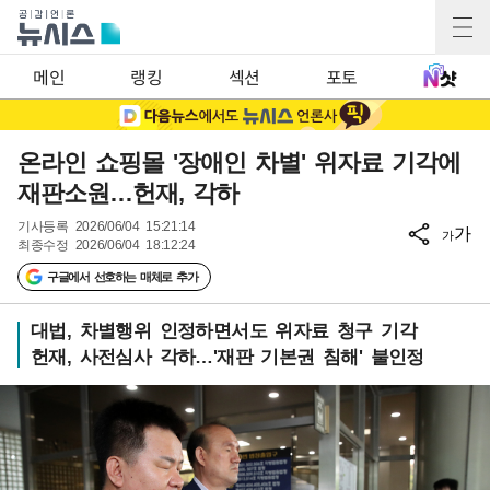
메인
랭킹
섹션
포토
온라인 쇼핑몰 '장애인 차별' 위자료 기각에
재판소원…헌재, 각하
기사등록
2026/06/04 15:21:14
가
가
최종수정
2026/06/04 18:12:24
구글에서 선호하는 매체로 추가
대법, 차별행위 인정하면서도 위자료 청구 기각
헌재, 사전심사 각하…'재판 기본권 침해' 불인정