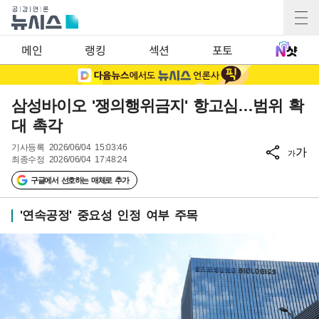
메인
랭킹
섹션
포토
삼성바이오 '쟁의행위금지' 항고심…범위 확
대 촉각
기사등록
2026/06/04 15:03:46
가
가
최종수정
2026/06/04 17:48:24
구글에서 선호하는 매체로 추가
'연속공정' 중요성 인정 여부 주목