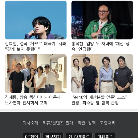
김희철, 결국 '거꾸로 태극기' 사과
홍석천, 입양 두 자녀에 '재산 상
"깊게 보지 못했다"
속' 언급했다
김제동, 방송 뜸하더니…이문세·
''9440억 재산분할 앞둔' 노소영
노사연과 전시회서 포착
관장, 최수종 옆 깜짝 근황
회사소개
제휴/컨텐츠 판매
약관·정책
고충처리
PC화면
제보하기
앱 다운로드
맨위로↑