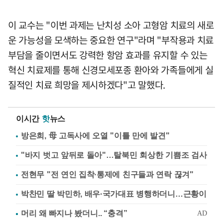
이 교수는 "이번 과제는 난치성 소아 고형암 치료의 새로
운 가능성을 모색하는 중요한 연구"라며 "부작용과 치료
부담을 줄이면서도 강력한 항암 효과를 유지할 수 있는
혁신 치료제를 통해 신경모세포종 환아와 가족들에게 실
질적인 치료 희망을 제시하겠다"고 말했다.
이시간
핫
뉴스
방은희, 母 고독사에 오열 "이틀 만에 발견"
"바지 벗고 앞뒤로 돌아"…탈북민 회상한 기쁨조 검사
전현무 "전 연인 집착·통제에 친구들과 연락 끊겨"
박찬민 딸 박민하, 배우·국가대표 병행하더니…근황이