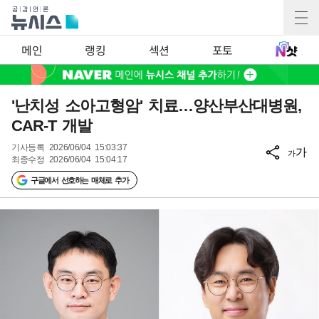
메인
랭킹
섹션
포토
'난치성 소아고형암' 치료…양산부산대병원,
CAR-T 개발
기사등록
2026/06/04 15:03:37
가
가
최종수정
2026/06/04 15:04:17
구글에서 선호하는 매체로 추가