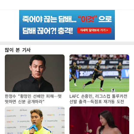
많이 본 기사
한정수 "황정민 선배만 피해…떳
LAFC 손흥민, 리그스컵 톨루카전
떳하면 신분 공개하라"
선발 출격…득점포 재가동 도전