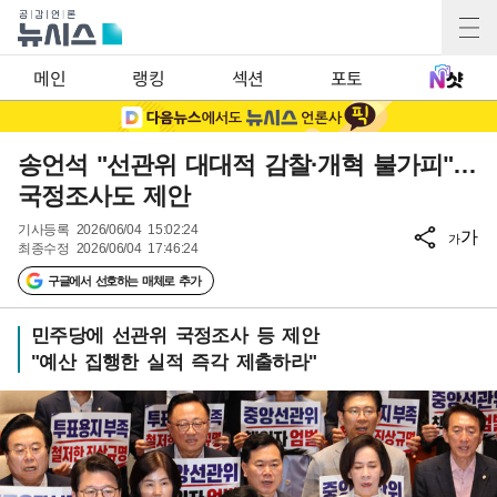
메인
랭킹
섹션
포토
송언석 "선관위 대대적 감찰·개혁 불가피"…
국정조사도 제안
기사등록
2026/06/04 15:02:24
가
가
최종수정
2026/06/04 17:46:24
구글에서 선호하는 매체로 추가
민주당에 선관위 국정조사 등 제안
"예산 집행한 실적 즉각 제출하라"