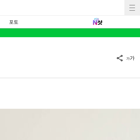
포토
가
가