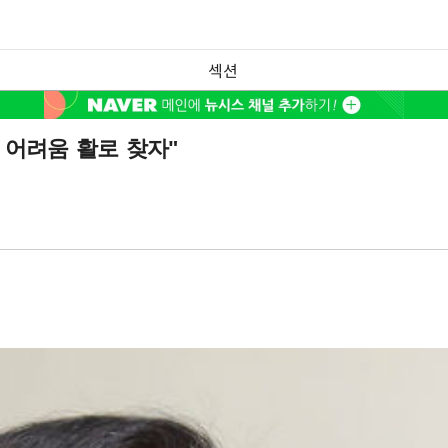
섹션
 어려움 활로 찾자"