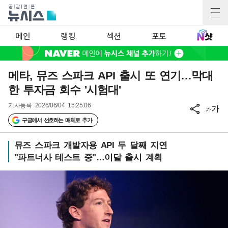
메인
랭킹
섹션
포토
메타, 뮤즈 스파크 API 출시 또 연기…막대
한 투자금 회수 '시험대'
기사등록
2026/06/04 15:25:06
가
가
구글에서 선호하는 매체로 추가
뮤즈 스파크 개발자용 API 두 달째 지연
"파트너사 테스트 중"…이달 출시 계획