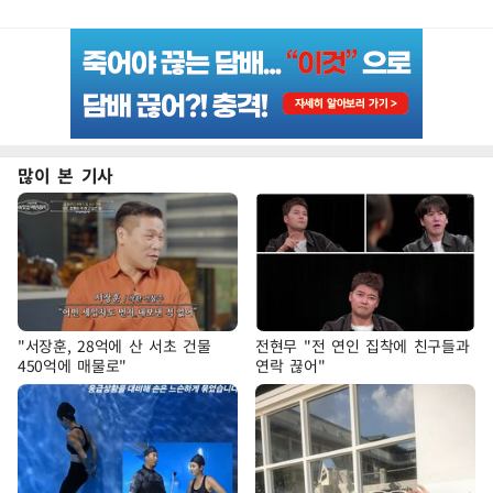
많이 본 기사
"서장훈, 28억에 산 서초 건물
전현무 "전 연인 집착에 친구들과
450억에 매물로"
연락 끊어"