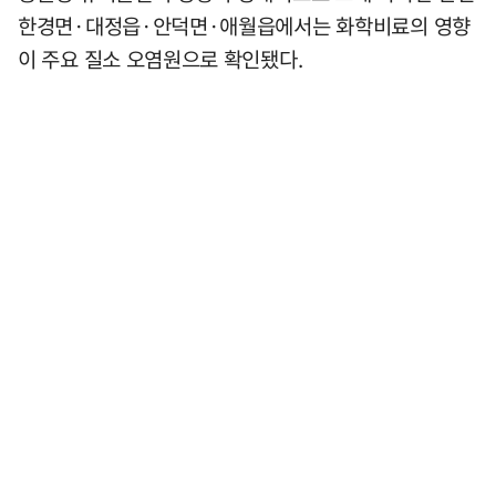
한경면·대정읍·안덕면·애월읍에서는 화학비료의 영향
이 주요 질소 오염원으로 확인됐다.