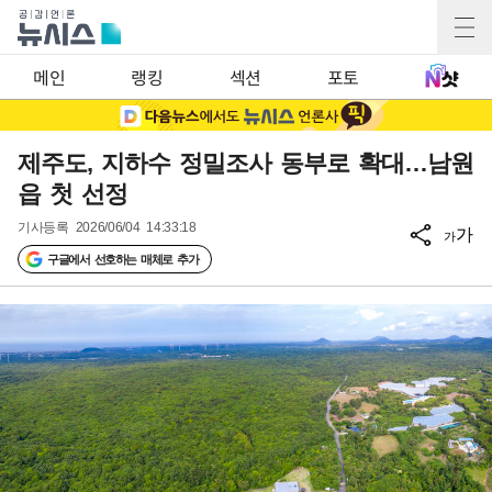
메인
랭킹
섹션
포토
제주도, 지하수 정밀조사 동부로 확대…남원
읍 첫 선정
기사등록
2026/06/04 14:33:18
가
가
구글에서 선호하는 매체로 추가