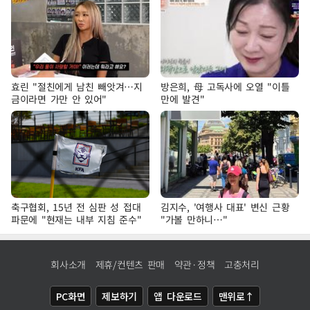
효린 "절친에게 남친 빼앗겨…지
방은희, 母 고독사에 오열 "이틀
금이라면 가만 안 있어"
만에 발견"
축구협회, 15년 전 심판 성 접대
김지수, '여행사 대표' 변신 근황
파문에 "현재는 내부 지침 준수"
"가볼 만하니…"
회사소개
제휴/컨텐츠 판매
약관·정책
고충처리
PC화면
제보하기
앱 다운로드
맨위로↑