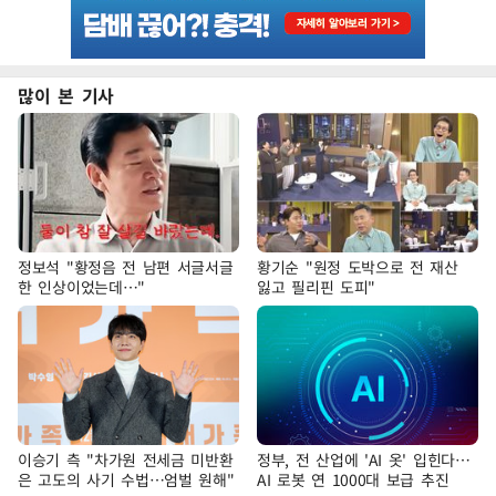
많이 본 기사
정보석 "황정음 전 남편 서글서글
황기순 "원정 도박으로 전 재산
한 인상이었는데…"
잃고 필리핀 도피"
이승기 측 "차가원 전세금 미반환
정부, 전 산업에 'AI 옷' 입힌다…
은 고도의 사기 수법…엄벌 원해"
AI 로봇 연 1000대 보급 추진