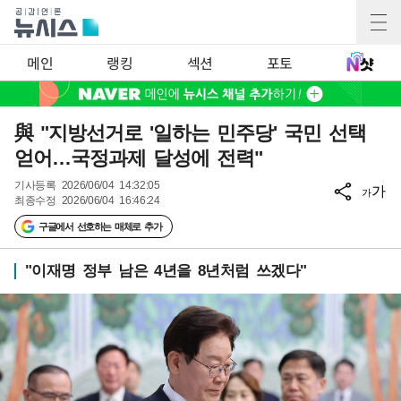
메인
랭킹
섹션
포토
與 "지방선거로 '일하는 민주당' 국민 선택
얻어…국정과제 달성에 전력"
기사등록
2026/06/04 14:32:05
가
가
최종수정
2026/06/04 16:46:24
구글에서 선호하는 매체로 추가
"이재명 정부 남은 4년을 8년처럼 쓰겠다"