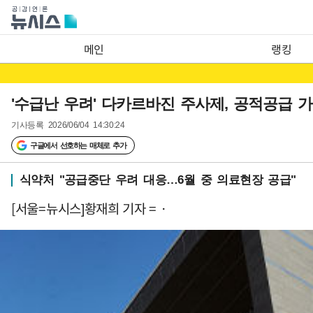
메인
랭킹
'수급난 우려' 다카르바진 주사제, 공적공급 
기사등록
2026/06/04 14:30:24
구글에서 선호하는 매체로 추가
식약처 "공급중단 우려 대응…6월 중 의료현장 공급"
[서울=뉴시스]황재희 기자 = ·