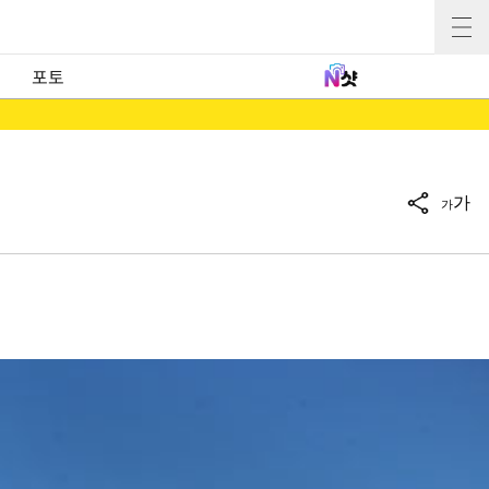
포토
가
가