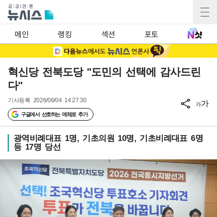
메인
랭킹
섹션
포토
혁신당 전북도당 "도민의 선택에 감사드린
다"
기사등록
2026/06/04 14:27:30
가
가
구글에서 선호하는 매체로 추가
광역비례대표 1명, 기초의원 10명, 기초비례대표 6명
등 17명 당선