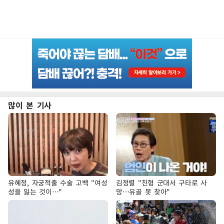
많이 본 기사
유혜정, 자궁적출 수술 고백 "여성
김정렬 "친형 군대서 구타로 사
성을 잃는 것이…"
망…유골 못 찾아"