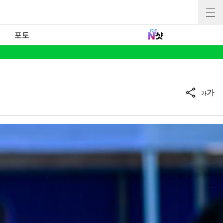
포토
가
가