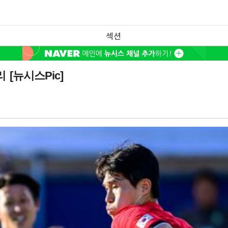
섹션
[뉴시스Pic]