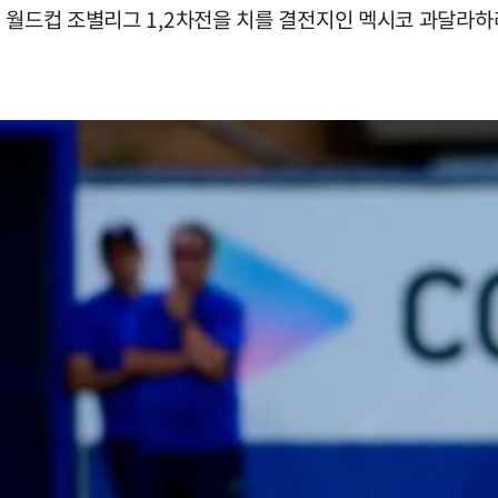
 월드컵 조별리그 1,2차전을 치를 결전지인 멕시코 과달라하