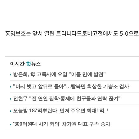
홍명보호는 앞서 열린 트리니다드토바고전에서도 5-0으로 
이시간
핫
뉴스
방은희, 母 고독사에 오열 "이틀 만에 발견"
"바지 벗고 앞뒤로 돌아"…탈북민 회상한 기쁨조 검사
전현무 "전 연인 집착·통제에 친구들과 연락 끊겨"
'300억원대 사기 혐의' 차가원 대표 구속 송치