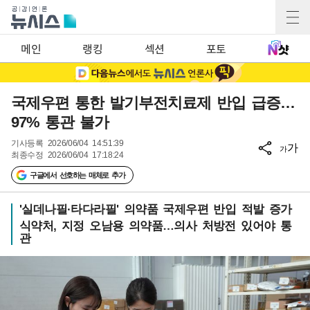
메인
랭킹
섹션
포토
국제우편 통한 발기부전치료제 반입 급증…
97% 통관 불가
기사등록
2026/06/04 14:51:39
가
가
최종수정
2026/06/04 17:18:24
구글에서 선호하는 매체로 추가
'실데나필·타다라필' 의약품 국제우편 반입 적발 증가
식약처, 지정 오남용 의약품…의사 처방전 있어야 통
관