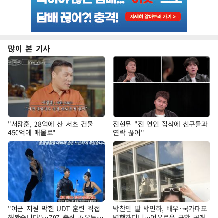
많이 본 기사
"서장훈, 28억에 산 서초 건물
전현무 "전 연인 집착에 친구들과
450억에 매물로"
연락 끊어"
"여군 지원 막힌 UDT 훈련 직접
박찬민 딸 박민하, 배우·국가대표
해봤습니다"…707 출신 女유튜버
병행하더니…여유로운 근황 공개