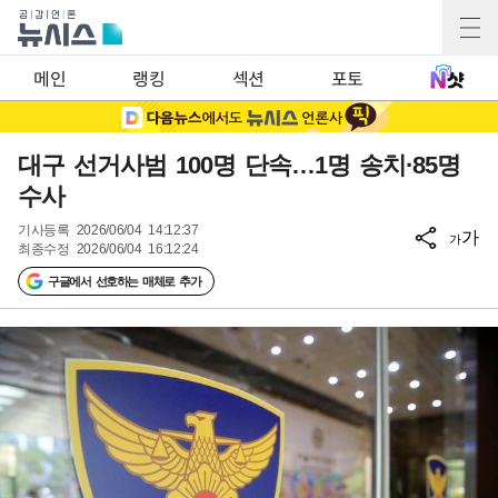
메인
랭킹
섹션
포토
대구 선거사범 100명 단속…1명 송치·85명
수사
기사등록
2026/06/04 14:12:37
가
가
최종수정
2026/06/04 16:12:24
구글에서 선호하는 매체로 추가