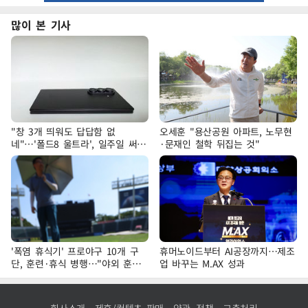
많이 본 기사
"창 3개 띄워도 답답함 없
오세훈 "용산공원 아파트, 노무현
네"…'폴드8 울트라', 일주일 써보
·문재인 철학 뒤집는 것"
니
'폭염 휴식기' 프로야구 10개 구
휴머노이드부터 AI공장까지…제조
단, 훈련·휴식 병행…"야외 훈련
업 바꾸는 M.AX 성과
해도 안전 최우선"