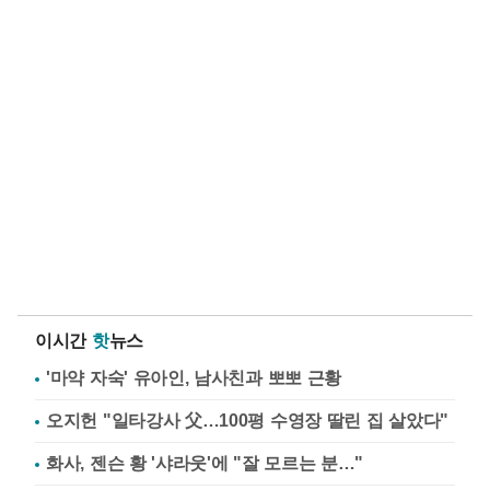
이시간
핫
뉴스
'마약 자숙' 유아인, 남사친과 뽀뽀 근황
오지헌 "일타강사 父…100평 수영장 딸린 집 살았다"
화사, 젠슨 황 '샤라웃'에 "잘 모르는 분…"