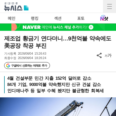
메인
랭킹
섹션
포토
제조업 황금기 연다더니…9천억불 약속에도
美공장 착공 부진
기사등록
2026/06/04 15:26:43
가
가
최종수정
2026/06/04 18:26:24
구글에서 선호하는 매체로 추가
4월 건설부문 민간 지출 152억 달러로 감소
84개 기업, 9000억불 약속했지만 신규 건설 감소
인디애나주 등 일부 수혜 봤지만 불균형한 회복세