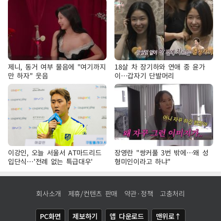
제니, 동거 여부 물음에 "여기까지
18살 차 장기하와 연애 중 윤가
만 하자" 웃음
이…갑자기 단발머리
이강인, 오늘 서울서 AT마드리드
장영란 "쌍커풀 3번 밖에…왜 성
입단식…'전례 없는 특급대우'
형미인이라고 하냐"
회사소개
제휴/컨텐츠 판매
약관·정책
고충처리
PC화면
제보하기
앱 다운로드
맨위로↑