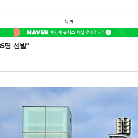
섹션
5명 선발"