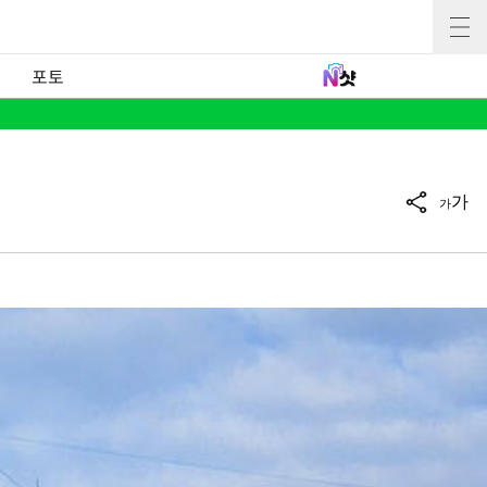
포토
가
가