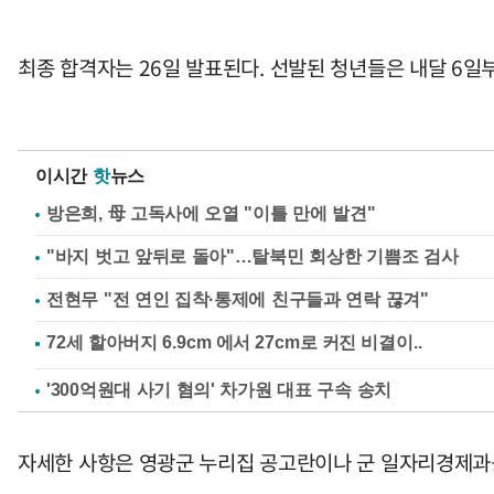
최종 합격자는 26일 발표된다. 선발된 청년들은 내달 6일부
이시간
핫
뉴스
방은희, 母 고독사에 오열 "이틀 만에 발견"
"바지 벗고 앞뒤로 돌아"…탈북민 회상한 기쁨조 검사
전현무 "전 연인 집착·통제에 친구들과 연락 끊겨"
'300억원대 사기 혐의' 차가원 대표 구속 송치
자세한 사항은 영광군 누리집 공고란이나 군 일자리경제과를