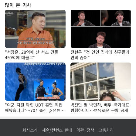
많이 본 기사
"서장훈, 28억에 산 서초 건물
전현무 "전 연인 집착에 친구들과
450억에 매물로"
연락 끊어"
"여군 지원 막힌 UDT 훈련 직접
박찬민 딸 박민하, 배우·국가대표
해봤습니다"…707 출신 女유튜버
병행하더니…여유로운 근황 공개
'완벽 소화'
회사소개
제휴/컨텐츠 판매
약관·정책
고충처리