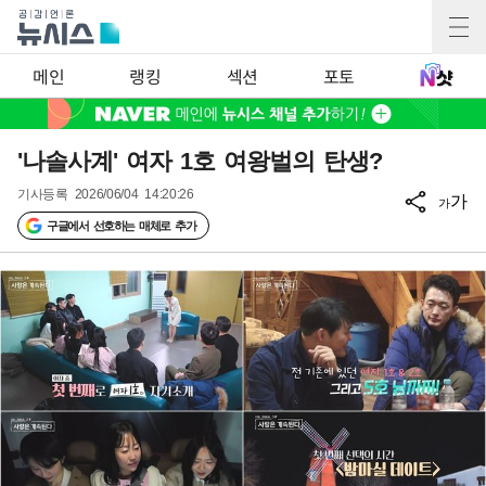
메인
랭킹
섹션
포토
'나솔사계' 여자 1호 여왕벌의 탄생?
기사등록
2026/06/04 14:20:26
가
가
구글에서 선호하는 매체로 추가