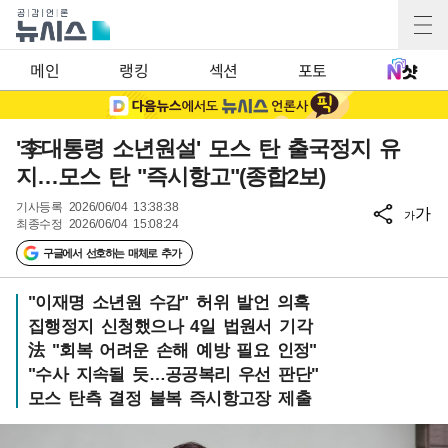
메인
랭킹
섹션
포토
'李대통령 소년원설' 모스 탄 출국정지 유
지…모스 탄 "즉시항고"(종합2보)
기사등록
2026/06/04 13:38:38
가
가
최종수정
2026/06/04 15:08:24
구글에서 선호하는 매체로 추가
"이재명 소년원 수감" 허위 발언 의혹
집행정지 신청했으나 4일 법원서 기각
法 "회복 어려운 손해 예방 필요 인정"
"수사 지속될 듯…공공복리 우선 판단"
모스 탄측 결정 불복 즉시항고장 제출