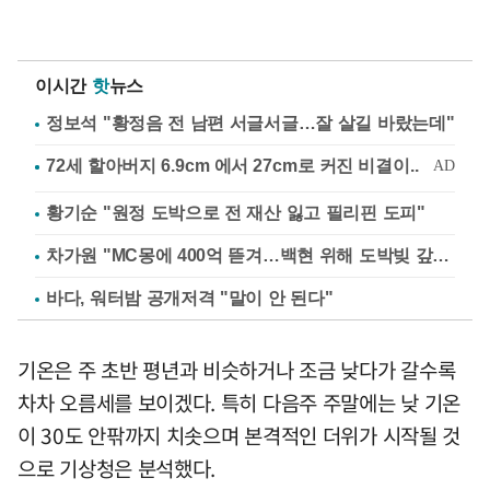
이시간
핫
뉴스
정보석 "황정음 전 남편 서글서글…잘 살길 바랐는데"
황기순 "원정 도박으로 전 재산 잃고 필리핀 도피"
차가원 "MC몽에 400억 뜯겨…백현 위해 도박빚 갚아줘"
바다, 워터밤 공개저격 "말이 안 된다"
기온은 주 초반 평년과 비슷하거나 조금 낮다가 갈수록
차차 오름세를 보이겠다. 특히 다음주 주말에는 낮 기온
이 30도 안팎까지 치솟으며 본격적인 더위가 시작될 것
으로 기상청은 분석했다.