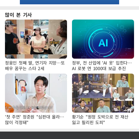
많이 본 기사
정웅인 첫째 딸, 연기자 지망…또
정부, 전 산업에 'AI 옷' 입힌다…
배우 꿈꾸는 스타 2세
AI 로봇 연 1000대 보급 추진
'첫 주연' 정준원 "심판대 올라…
황기순 "원정 도박으로 전 재산
많이 걱정돼"
잃고 필리핀 도피"