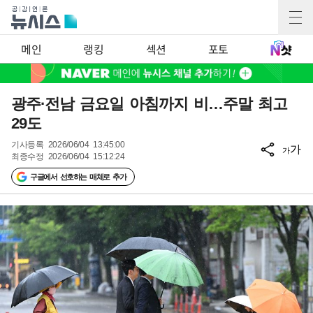
메인
랭킹
섹션
포토
광주·전남 금요일 아침까지 비…주말 최고
29도
기사등록
2026/06/04 13:45:00
가
가
최종수정
2026/06/04 15:12:24
구글에서 선호하는 매체로 추가